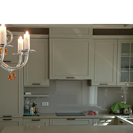
ukti
Projekti
Oblikovalci
Materiali in obdelava
Kontak