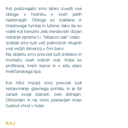
Kot podizvajalci smo lahko izvedli vse
obloge v hodniku v vseh petih
nadstropjih. Obloge so izdelane iz
hrastovega furnirja in lužene, tako da so
videti kot trenutno zelo trendovski dizjan
notranje opreme t.i. "tobacco oak" videz.
Izdelali smo tudi več polkrožnih nihajnih
vrat večjih dimenzij v črni barvi.
Na objektu smo prevzeli tudi izdelavo in
montažo vseh sobnih vrat. Vrata so
profilirana, krem barve in v stilu staro
meščanskega tipa.
Kot hišni mizarji smo prevzeli tudi
restavriranje glavnega portala, ki je bil
zaradi svoje starosti, zelo dotrajan.
Obnovljen in na novo postavljen krasi
čudovit vhod v hotel.
KAJ